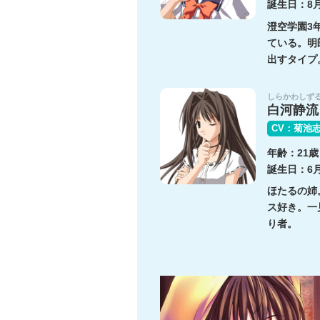
誕生日：8月
澄空学園3
ている。明
出すタイプ
しらかわしず
白河静流
CV：菊池
年齢：21歳
誕生日：6月
ほたるの姉
ス好き。一
り者。