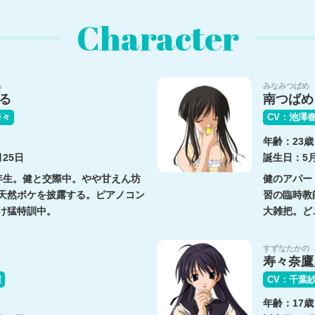
Character
る
みなみつばめ
る
南つばめ
奈々
CV：池澤
年齢：23歳
25日
誕生日：5月
年生。健と交際中。やや甘えん坊
健のアパー
天然ボケを披露する。ピアノコン
習の臨時教
け猛特訓中。
大雑把。ど
すずなたかの
寿々奈鷹
環
CV：千葉
年齢：17歳