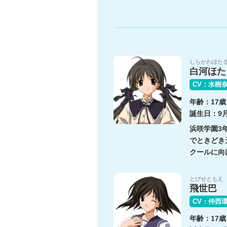
しらかわほた
白河ほた
CV：水樹
年齢：17歳
誕生日：9月
浜咲学園3
でときどき
クールに向
とびせともえ
飛世巴
CV：仲西
年齢：17歳