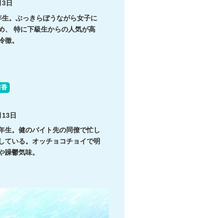
月3日
年生。ぶっきらぼうながら女子に
め、 特に下級生からの人気が高
冷徹。
侑香
13日
年生。健のバイト先の同僚で忙し
している。オッチョコチョイで明
や躁鬱気味。