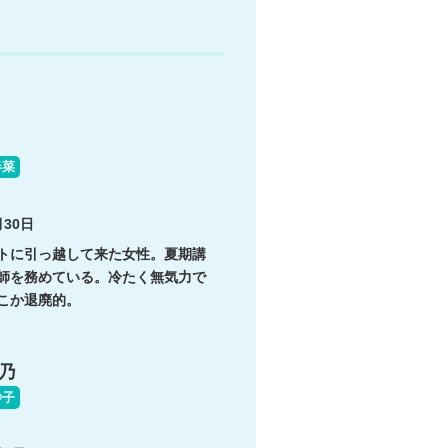
春菜
30日
トに引っ越して来た女性。夏期講
師を務めている。冷たく無気力で
こか退廃的。
乃
紗子