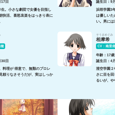
17日
誕生日：9
年生。小さな劇団で女優を目指し
浜咲学園3
朗快活、喜怒哀楽をはっきり表に
は優しいた
。
い。男には
る
そうまめぐみ
相摩希
志穂
CV：南里
年齢：17歳
30日
誕生日：4月
。料理が 得意で、無類のプロレ
澄空学園２
見頼りなさそうだが、実はしっか
さに目を回
るいが、や